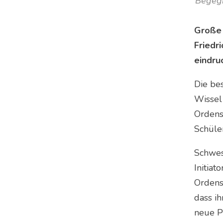
Begegn
Große 
Friedr
eindru
Die be
Wissel 
Ordens
Schüle
Schwes
Initiat
Ordenss
dass i
neue P