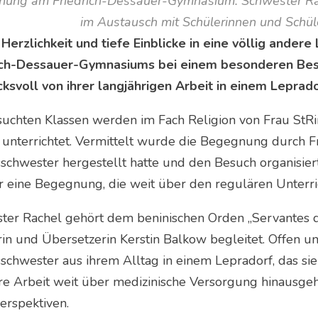
ung am Friedrich-Dessauer-Gymnasium: Schwester Rachel 
im Austausch mit Schülerinnen und Schül
Herzlichkeit und tiefe Einblicke in eine völlig ande
ich-Dessauer-Gymnasiums bei einem besonderen Bes
cksvoll von ihrer langjährigen Arbeit in einem Leprado
suchten Klassen werden im Fach Religion von Frau StRi
unterrichtet. Vermittelt wurde die Begegnung durch Fra
schwester hergestellt hatte und den Besuch organisiert
r eine Begegnung, die weit über den regulären Unterri
ter Rachel gehört dem beninischen Orden „Servantes d
orin und Übersetzerin Kerstin Balkow begleitet. Offen u
chwester aus ihrem Alltag in einem Lepradorf, das sie 
hre Arbeit weit über medizinische Versorgung hinausg
erspektiven.