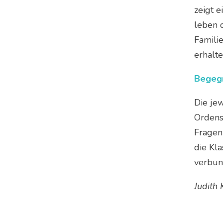
zeigt e
leben 
Familie
erhalte
Begegn
Die je
Ordens
Fragen 
die Kl
verbun
Judith 