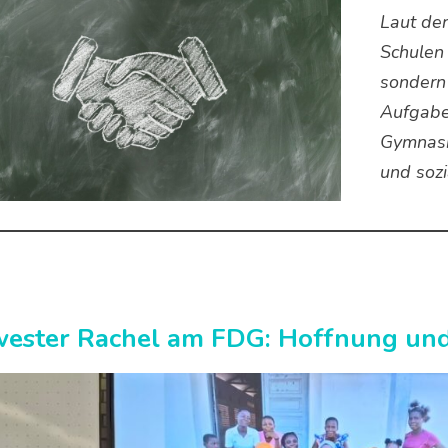
Laut der
Schulen 
sondern 
Aufgabe
Gymnasiu
und sozi
ester Rachel am FDG: Hoffnung und 