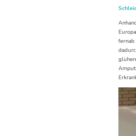
Schlei
Anhand
Europa 
fernab
dadurc
glühen
Amputa
Erkran