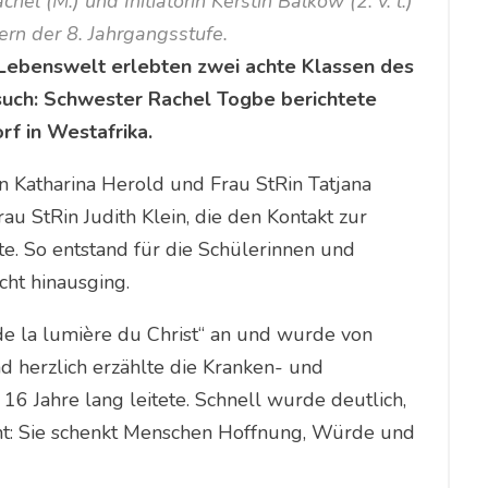
(M.) und Initiatorin Kerstin Balkow (2. v. l.)
ern der 8. Jahrgangsstufe.
re Lebenswelt erlebten zwei achte Klassen des
uch: Schwester Rachel Togbe berichtete
rf in Westafrika.
n Katharina Herold und Frau StRin Tatjana
u StRin Judith Klein, die den Kontakt zur
e. So entstand für die Schülerinnen und
cht hinausging.
e la lumière du Christ“ an und wurde von
nd herzlich erzählte die Kranken- und
16 Jahre lang leitete. Schnell wurde deutlich,
eht: Sie schenkt Menschen Hoffnung, Würde und