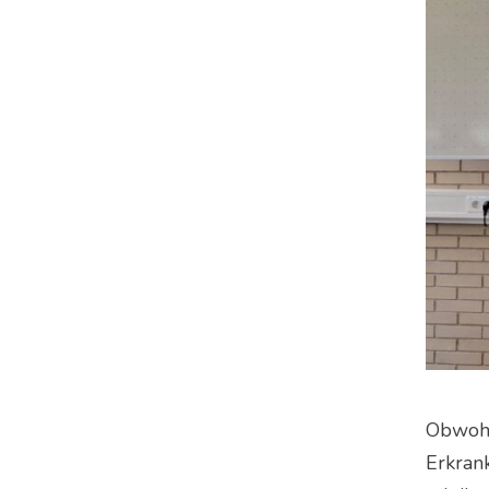
Obwohl
Erkran