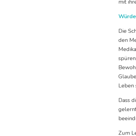
mit ihr
Würde
Die Sc
den Me
Medika
spüren,
Bewohn
Glaube
Leben 
Dass di
gelern
beeind
Zum Le