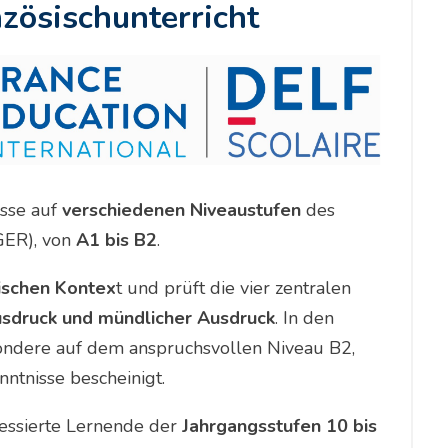
zösischunterricht
isse auf
verschiedenen Niveaustufen
des
GER), von
A1 bis B2
.
lischen Kontex
t und prüft die vier zentralen
Ausdruck und mündlicher Ausdruck
. In den
ondere auf dem anspruchsvollen Niveau B2,
ntnisse bescheinigt.
ressierte Lernende der
Jahrgangsstufen 10 bis