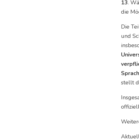
13
. W
die Mög
Die Tei
und Sch
insbes
Univer
verpfl
Sprac
stellt
Insges
offizie
Weiter
Aktuel