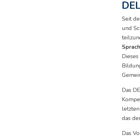
DEL
Seit d
und Sc
teilzu
Sprach
Dieses
Bildun
Gemein
Das DEL
Kompe
letzte
das de
Das Vo