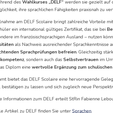
ährend des
Wahlkurses „DELF“
werden sie gezielt auf 
lichkeit, ihre sprachlichen Fähigkeiten praxisnah zu vert
lnahme am DELF Scolaire bringt zahlreiche Vorteile mit
üler ein international gültiges Zertifikat, das sie bei
Be
ondere im französischsprachigen Ausland – nutzen kö
sitäten
als Nachweis ausreichender Sprachkenntnisse 
ichtenden Sprachprüfungen befreien
. Gleichzeitig stä
hkompetenz
, sondern auch das
Selbstvertrauen
im Um
 das Diplom eine
wertvolle Ergänzung zum schulischen
amt bietet das DELF Scolaire eine hervorragende Gelege
ll bestätigen zu lassen und sich zugleich neue Perspek
e Informationen zum DELF erteilt StRin Fabienne Lebo
le Artikel zu DELF finden Sie unter
Sprachen
.