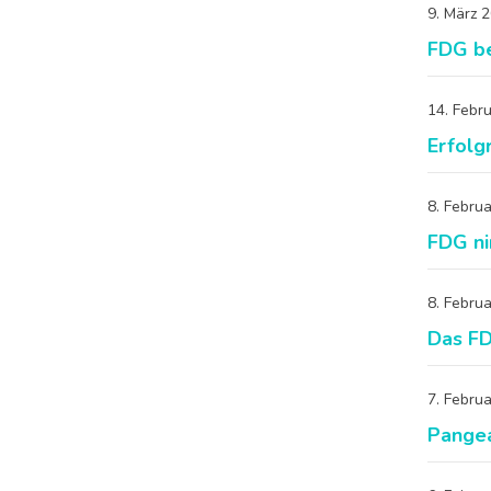
9. März 
FDG be
14. Febr
Erfolg
8. Febru
FDG ni
8. Febru
Das FD
7. Febru
Pangea