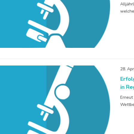
Alljäh
welche
28. Apr
Erfo
in R
Erneut
Wettbe