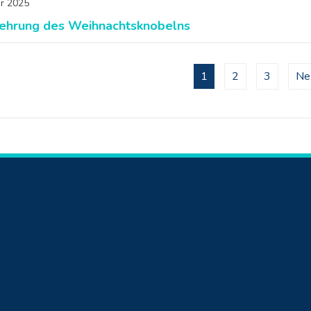
ar 2025
ehrung des Weihnachtsknobelns
1
2
3
Ne