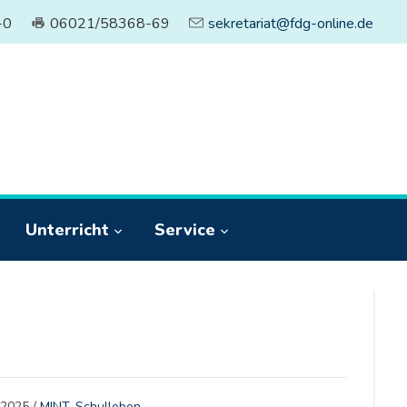
-0
06021/58368-69
sekretariat@fdg-online.de
Unterricht
Service
i 2025
/
MINT
,
Schulleben