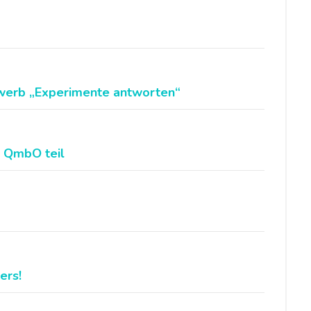
ewerb „Experimente antworten“
h QmbO teil
ers!