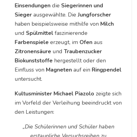
Einsendungen
die
Siegerinnen und
Sieger
ausgewählte. Die
Jungforscher
haben beispielsweise mithilfe von
Milch
und
Spülmittel
faszinierende
Farbenspiele
erzeugt, im
Ofen
aus
Zitronensäure
und
Traubenzucker
Biokunststoffe
hergestellt oder den
Einfluss von
Magneten
auf ein
Ringpendel
untersucht.
Kultusminister Michael Piazolo
zeigte sich
im Vorfeld der Verleihung beeindruckt von
den Leistungen:
„Die Schülerinnen und Schüler haben
erstaunliche Versuchsreihen zu