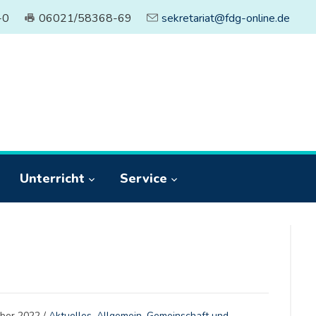
-0
06021/58368-69
sekretariat@fdg-online.de
Unterricht
Service
ober 2022
/
Aktuelles
,
Allgemein
,
Gemeinschaft und