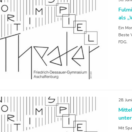
Fulm
als „
Ein Mo
Beste 
FDG.
28. Jun
Mitte
unte
Mit Spa