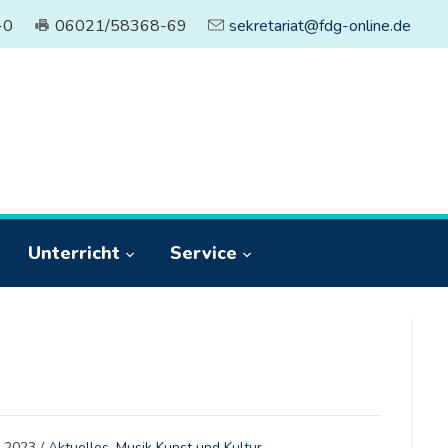
-0
06021/58368-69
sekretariat@fdg-online.de
Unterricht
Service
i 2023
/
Aktuelles
,
Musik Kunst und Kultur