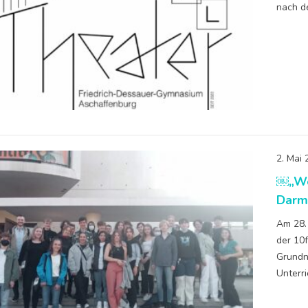
nach d
2. Mai
￼„Wo 
Darm
Am 28.
der 10f
Grundn
Unterri