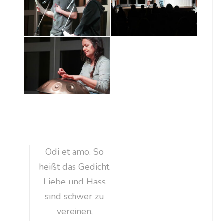
Odi et amo. So
heißt das Gedicht.
Liebe und Hass
sind schwer zu
vereinen,