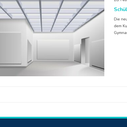
Schü
Die ne
dem Ku
Gymnas