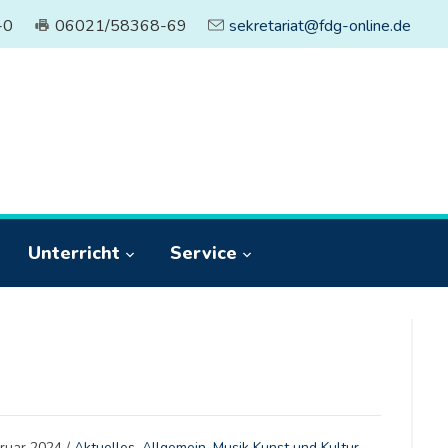
-0
06021/58368-69
sekretariat@fdg-online.de
Unterricht
Service
bruar 2024
/
Aktuelles
,
Allgemein
,
Musik Kunst und Kultur