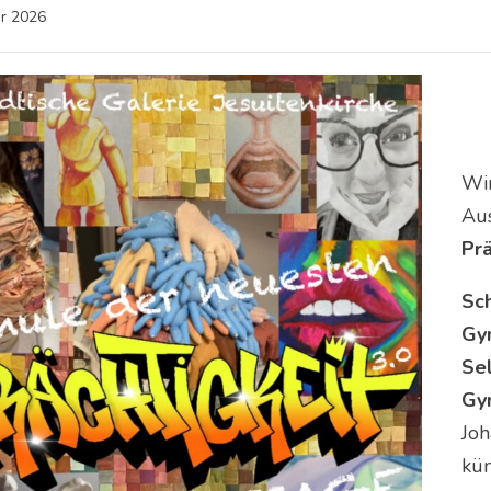
ar 2026
Wir
Au
Prä
Sch
Gy
Se
Gy
Joh
kün