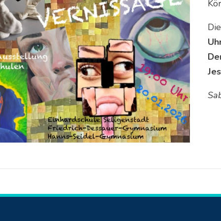
Kör
Die
Uh
De
Je
Sa