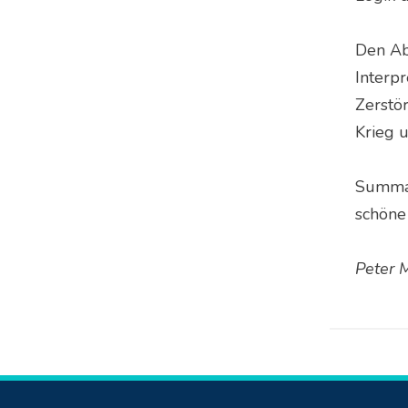
Den Abs
Interp
Zerstör
Krieg u
Summa 
schöne
Peter M