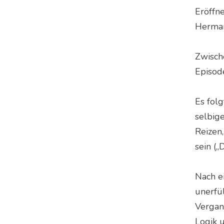
Eröffn
Herman
Zwisch
Episod
Es fol
selbig
Reizen
sein („
Nach e
unerfü
Vergan
Logik 