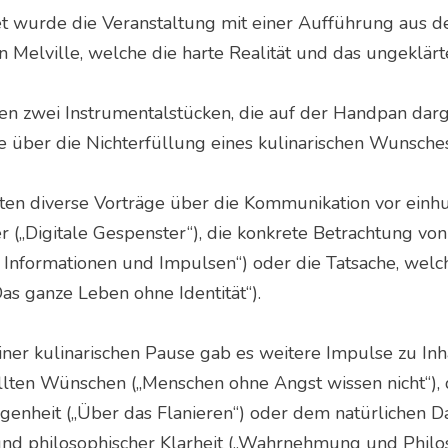
et wurde die Veranstaltung mit einer Aufführung aus de
 Melville, welche die harte Realität und das ungeklärt
en zwei Instrumentalstücken, die auf der Handpan dar
e über die Nichterfüllung eines kulinarischen Wunsches
gten diverse Vorträge über die Kommunikation vor einhu
er („Digitale Gespenster“), die konkrete Betrachtung 
, Informationen und Impulsen“) oder die Tatsache, wel
Das ganze Leben ohne Identität“).
iner kulinarischen Pause gab es weitere Impulse zu Inh
llten Wünschen („Menschen ohne Angst wissen nicht“),
genheit („Über das Flanieren“) oder dem natürlichen D
und philosophischer Klarheit („Wahrnehmung und Philos