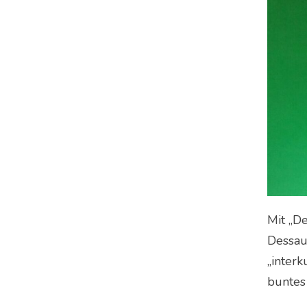
Mit „D
Dessau
„inter
buntes 