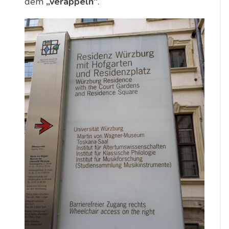
dem
„veräppeln“
.