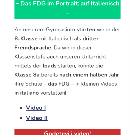
– Das FDG im Portrait: auf Italienisch
–
An unserem Gymnasium
starten
wir in der
8. Klasse
mit Italienisch als
dritter
Fremdsprache
. Da wir in dieser
Klassenstufe auch unseren Unterricht
mittels der
Ipads
starten, konnte die
Klasse 8a
bereits
nach einem halben Jahr
ihre Schule
– das FDG –
in kleinen Videos
in italiano
vorstellen!
Video I
Video II
Godetevi i video!