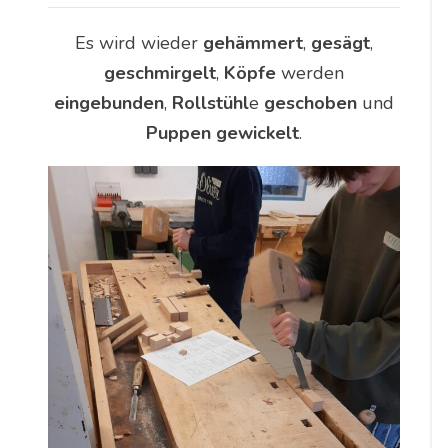
Es wird wieder
gehämmert
,
gesägt
,
geschmirgelt
,
Köpfe
werden
eingebunden
,
Rollstühl
e
geschoben
und
Puppen gewickelt
.