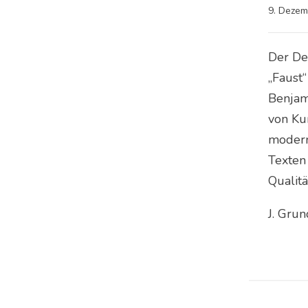
9. Dezem
Der De
„Faust
Benjam
von Kun
modern
Texten
Qualitä
J. Gru