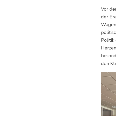
Vor de
der Er
Wagene
politi
Politi
Herzen
besond
den Kl