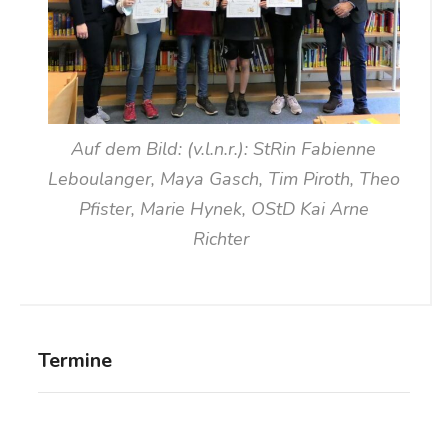
Auf dem Bild: (v.l.n.r.): StRin Fabienne
Leboulanger, Maya Gasch, Tim Piroth, Theo
Pfister, Marie Hynek, OStD Kai Arne
Richter
Termine