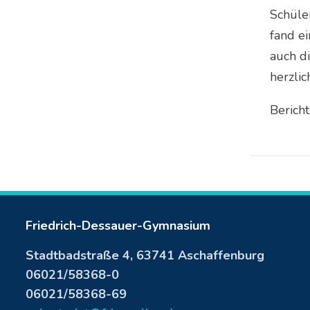
Schüler
fand e
auch d
herzli
Berich
Friedrich-Dessauer-Gymnasium
Stadtbadstraße 4, 63741 Aschaffenburg
06021/58368-0
06021/58368-69