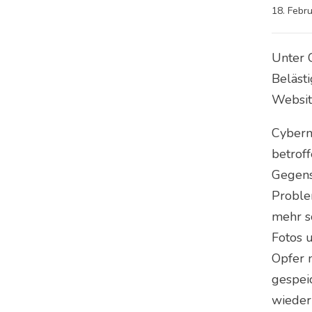
18. Febr
Unter 
Beläst
Websit
Cyberm
betrof
Gegens
Problem
mehr so
Fotos 
Opfer n
gespeic
wieder 