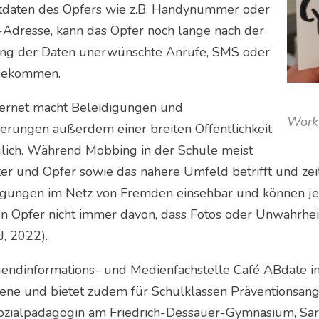
tdaten des Opfers wie z.B. Handynummer oder
-Adresse, kann das Opfer noch lange nach der
ng der Daten unerwünschte Anrufe, SMS oder
bekommen.
ternet macht Beleidigungen und
Work
ierungen außerdem einer breiten Öffentlichkeit
lich. Während Mobbing in der Schule meist
er und Opfer sowie das nähere Umfeld betrifft und zeitl
igungen im Netz von Fremden einsehbar und können je
en Opfer nicht immer davon, dass Fotos oder Unwahrheit
, 2022).
gendinformations- und Medienfachstelle Café ABdate in 
fene und bietet zudem für Schulklassen Präventionsang
ozialpädagogin am Friedrich-Dessauer-Gymnasium, Sar