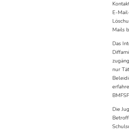
Kontak
E-Mail
Löschu
Mails 
Das In
Diffam
zugäng
nur Tät
Beleid
erfahr
BMFSFJ
Die Ju
Betrof
Schuls