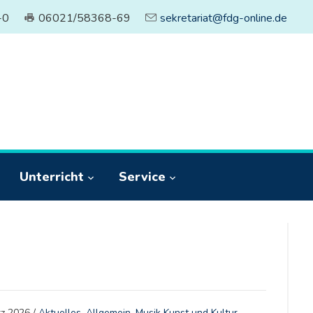
-0
06021/58368-69
sekretariat@fdg-online.de
Unterricht
Service
rz 2026
/
Aktuelles
,
Allgemein
,
Musik Kunst und Kultur
,