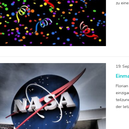
zu eine
19. Se
Einma
Floria
einzig
teilzu
der let