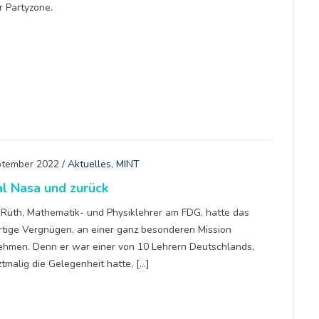
r Partyzone.
ptember 2022
/
Aktuelles
,
MINT
l Nasa und zurück
n Rüth, Mathematik- und Physiklehrer am FDG, hatte das
artige Vergnügen, an einer ganz besonderen Mission
nehmen. Denn er war einer von 10 Lehrern Deutschlands,
ztmalig die Gelegenheit hatte, […]