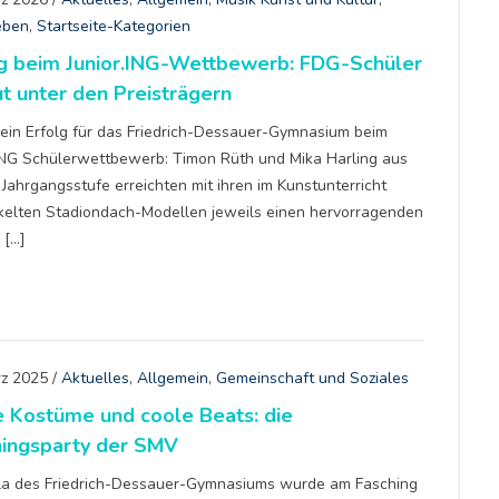
eben
,
Startseite-Kategorien
lg beim Junior.ING-Wettbewerb: FDG-Schüler
t unter den Preisträgern
 ein Erfolg für das Friedrich-Dessauer-Gymnasium beim
.ING Schülerwettbewerb: Timon Rüth und Mika Harling aus
 Jahrgangsstufe erreichten mit ihren im Kunstunterricht
kelten Stadiondach-Modellen jeweils einen hervorragenden
z […]
rz 2025
/
Aktuelles
,
Allgemein
,
Gemeinschaft und Soziales
 Kostüme und coole Beats: die
hingsparty der SMV
la des Friedrich-Dessauer-Gymnasiums wurde am Fasching