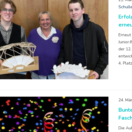
Schull
Erfo
erneu
Erneut
Junior
der 12.
entwic
4. Plat
24. Mä
Bunte
Fasc
Die Au