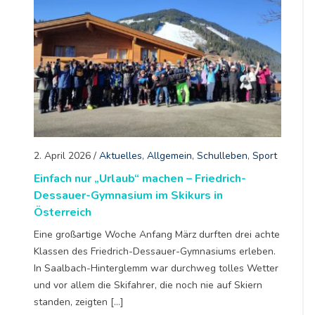
2. April 2026
/
Aktuelles
,
Allgemein
,
Schulleben
,
Sport
Einfach nur „Urlaub“ machen – Friedrich-
Dessauer-Gymnasium im Skikurs in
Österreich
Eine großartige Woche Anfang März durften drei achte
Klassen des Friedrich-Dessauer-Gymnasiums erleben.
In Saalbach-Hinterglemm war durchweg tolles Wetter
und vor allem die Skifahrer, die noch nie auf Skiern
standen, zeigten […]